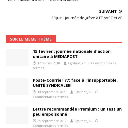
SUIVANT
30 juin : journée de grève à FT AVSC et AE
SUR LE MÊME THÈME
15 février : journée nationale d'action
unitaire à MEDIAPOST
12 février 2010
Cgt-fapt_77
Commentaires
fermés
Poste-Courrier 77: face à l'insupportable,
UNITÉ SYNDICALE!!!
18 septembre 2020
Cgt-fapt_77
Commentaires fermés
Lettre recommandée Premium : un test un
peu empoisonné
25 septembre 2012
Cgt-fapt_77
Commentaires fermés