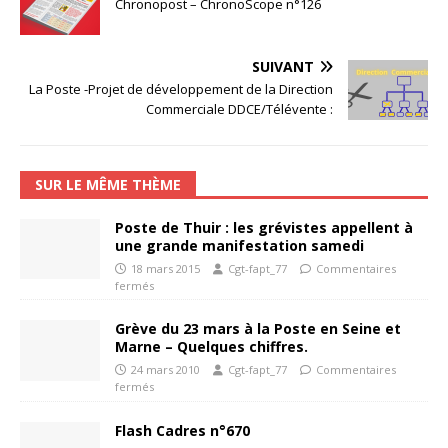
Chronopost – ChronoScope n°126
SUIVANT
La Poste -Projet de développement de la Direction
Commerciale DDCE/Télévente :
SUR LE MÊME THÈME
Poste de Thuir : les grévistes appellent à
une grande manifestation samedi
18 mars 2015
Cgt-fapt_77
Commentaires
fermés
Grève du 23 mars à la Poste en Seine et
Marne – Quelques chiffres.
24 mars 2010
Cgt-fapt_77
Commentaires
fermés
Flash Cadres n°670