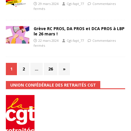
29 mars 2024
Cgt-fapt_77
Commentaires
fermés
Grève RC PROS, DA PROS et DCA PROS à LBP
le 26 mars !
22 mars 2024
Cgt-fapt_77
Commentaires
fermés
1
2
…
26
»
UNION CONFÉDÉRALE DES RETRAITÉS CGT