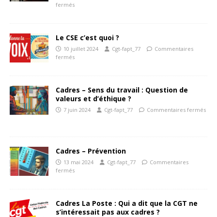
fermés
Le CSE c’est quoi ?
10 juillet 2024
Cgt-fapt_77
Commentaires
fermés
Cadres – Sens du travail : Question de
valeurs et d’éthique ?
7 juin 2024
Cgt-fapt_77
Commentaires fermés
Cadres – Prévention
13 mai 2024
Cgt-fapt_77
Commentaires
fermés
Cadres La Poste : Qui a dit que la CGT ne
s’intéressait pas aux cadres ?