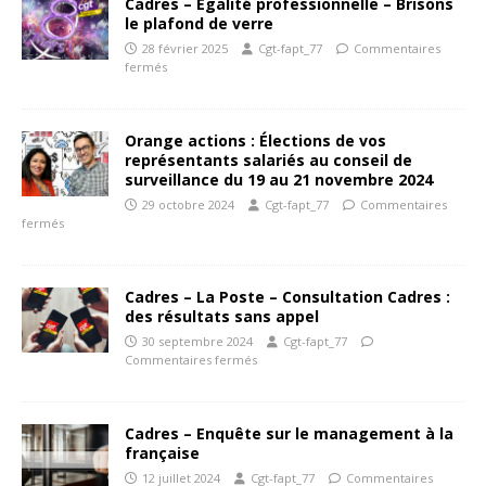
Cadres – Egalité professionnelle – Brisons
le plafond de verre
28 février 2025
Cgt-fapt_77
Commentaires
fermés
Orange actions : Élections de vos
représentants salariés au conseil de
surveillance du 19 au 21 novembre 2024
29 octobre 2024
Cgt-fapt_77
Commentaires
fermés
Cadres – La Poste – Consultation Cadres :
des résultats sans appel
30 septembre 2024
Cgt-fapt_77
Commentaires fermés
Cadres – Enquête sur le management à la
française
12 juillet 2024
Cgt-fapt_77
Commentaires