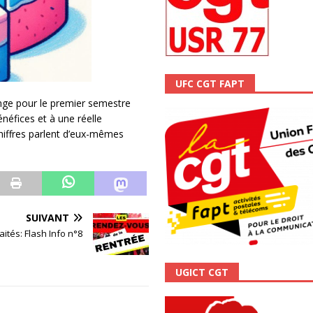
ALITÉ
UFC CGT FAPT
nge pour le premier semestre
énéfices et à une réelle
chiffres parlent d’eux-mêmes
SUIVANT
aités: Flash Info n°8
UGICT CGT