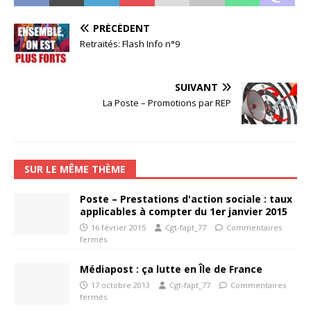
PRÉCÉDENT
Retraités: Flash Info n°9
SUIVANT
La Poste – Promotions par REP
SUR LE MÊME THÈME
Poste – Prestations d'action sociale : taux
applicables à compter du 1er janvier 2015
16 février 2015
Cgt-fapt_77
Commentaires
fermés
Médiapost : ça lutte en Île de France
17 octobre 2013
Cgt-fapt_77
Commentaires
fermés