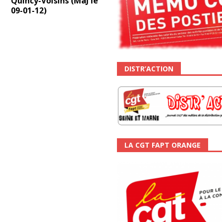
Quincy-Voisins (MàJ le
09-01-12)
DISTR’ACTION
LA CGT FAPT ORANGE