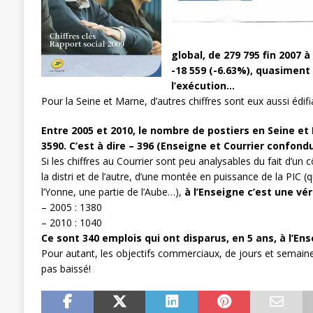
[ 27 avril 2024 ]
1er MAI 2024
ACTU
global, de 279 795 fin 2007 à 
-18 559 (-6.63%), quasiment 
l’exécution…
Pour la Seine et Marne, d’autres chiffres sont eux aussi édif
Entre 2005 et 2010, le nombre de postiers en Seine et
3590. C’est à dire – 396 (Enseigne et Courrier confondus
Si les chiffres au Courrier sont peu analysables du fait d’un
la distri et de l’autre, d’une montée en puissance de la PIC (q
l’Yonne, une partie de l’Aube…),
à l’Enseigne c’est une vér
– 2005 : 1380
– 2010 : 1040
Ce sont 340 emplois qui ont disparus, en 5 ans, à l’Ens
Pour autant, les objectifs commerciaux, de jours et semaine
pas baissé!