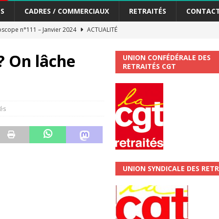
S
CADRES / COMMERCIAUX
RETRAITÉS
CONTAC
scope n°111 – Janvier 2024
ACTUALITÉ
me syndicat de la Banque Postale
ACTUALITÉ
? On lâche
UNION CONFÉDÉRALE DES
RETRAITÉS CGT
tiers Gardons la main sur nos congés !
ACTUALITÉ
 La CGT vous informe
SECTEUR POSTAL
és
changements et…. des augmentations pour les salariéS !!!
SECTEUR
jet de développement de la Direction Commerciale DDCE/Télévente :
UNION SYNDICALE DES RETR
vités Sociales et Culturelles : Un droit, pas un cadeau !
SECTEUR
 ChronoScope n°126
AUTRES TRACTS