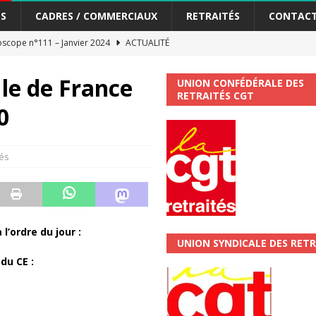
S
CADRES / COMMERCIAUX
RETRAITÉS
CONTAC
scope n°111 – Janvier 2024
ACTUALITÉ
me syndicat de la Banque Postale
ACTUALITÉ
le de France
UNION CONFÉDÉRALE DES
RETRAITÉS CGT
0
tiers Gardons la main sur nos congés !
ACTUALITÉ
 La CGT vous informe
SECTEUR POSTAL
és
changements et…. des augmentations pour les salariéS !!!
SECTEUR
jet de développement de la Direction Commerciale DDCE/Télévente :
l’ordre du jour :
UNION SYNDICALE DES RETR
vités Sociales et Culturelles : Un droit, pas un cadeau !
SECTEUR
du CE :
 ChronoScope n°126
AUTRES TRACTS