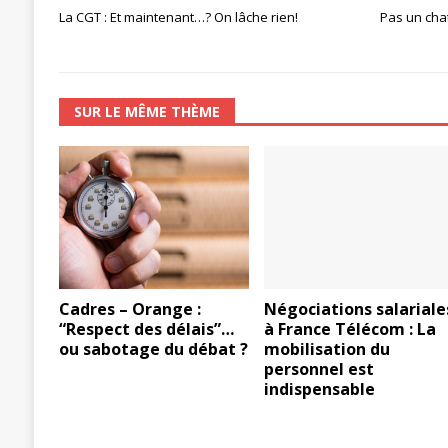
La CGT : Et maintenant…? On lâche rien!
Pas un chat
SUR LE MÊME THÈME
Cadres – Orange :
Négociations salariale
“Respect des délais”…
à France Télécom : La
ou sabotage du débat ?
mobilisation du
personnel est
indispensable