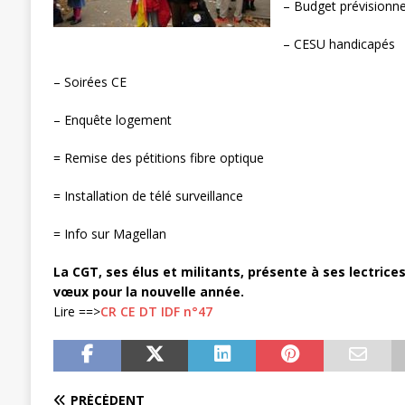
– Budget prévisionn
[ 27 avril 2024 ]
1er MAI 2024
ACTU
– CESU handicapés
– Soirées CE
– Enquête logement
= Remise des pétitions fibre optique
= Installation de télé surveillance
= Info sur Magellan
La CGT, ses élus et militants, présente à ses lectrice
vœux pour la nouvelle année.
Lire ==>
CR CE DT IDF n°47
PRÉCÉDENT