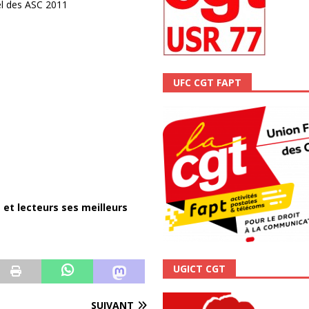
el des ASC 2011
ALITÉ
UFC CGT FAPT
s et lecteurs ses meilleurs
UGICT CGT
SUIVANT