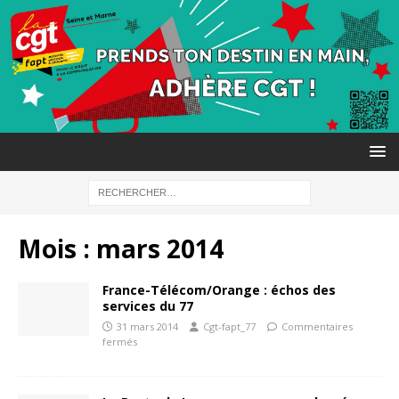
Mois :
mars 2014
France-Télécom/Orange : échos des
services du 77
31 mars 2014
Cgt-fapt_77
Commentaires
fermés