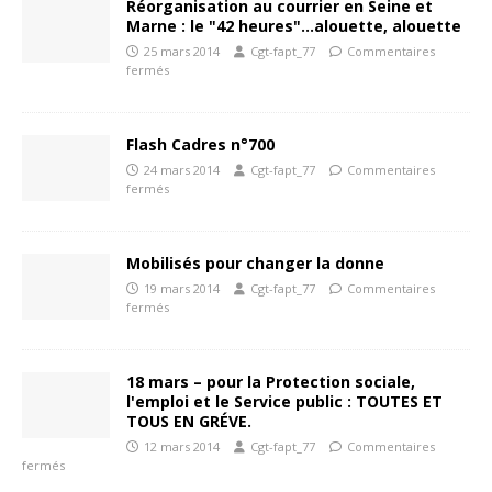
Réorganisation au courrier en Seine et
Marne : le "42 heures"…alouette, alouette
25 mars 2014
Cgt-fapt_77
Commentaires
fermés
Flash Cadres n°700
24 mars 2014
Cgt-fapt_77
Commentaires
fermés
Mobilisés pour changer la donne
19 mars 2014
Cgt-fapt_77
Commentaires
fermés
18 mars – pour la Protection sociale,
l'emploi et le Service public : TOUTES ET
TOUS EN GRÉVE.
12 mars 2014
Cgt-fapt_77
Commentaires
fermés