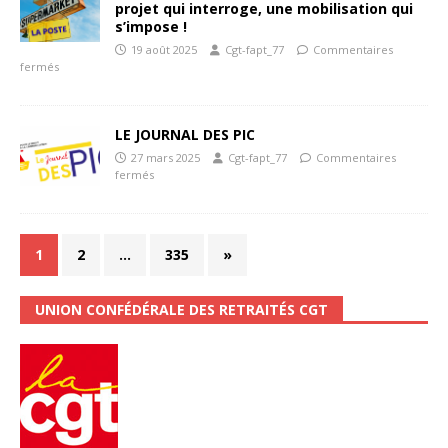
projet qui interroge, une mobilisation qui
s’impose !
19 août 2025
Cgt-fapt_77
Commentaires
fermés
LE JOURNAL DES PIC
27 mars 2025
Cgt-fapt_77
Commentaires
fermés
1
2
…
335
»
UNION CONFÉDÉRALE DES RETRAITÉS CGT