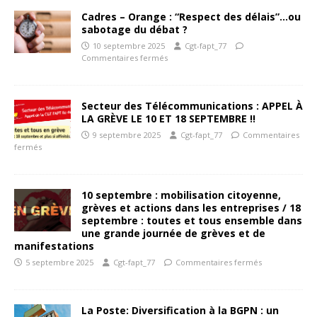
Cadres – Orange : “Respect des délais”…ou
sabotage du débat ?
10 septembre 2025
Cgt-fapt_77
Commentaires fermés
Secteur des Télécommunications : APPEL À
LA GRÈVE LE 10 ET 18 SEPTEMBRE !!
9 septembre 2025
Cgt-fapt_77
Commentaires
fermés
10 septembre : mobilisation citoyenne,
grèves et actions dans les entreprises / 18
septembre : toutes et tous ensemble dans
une grande journée de grèves et de
manifestations
5 septembre 2025
Cgt-fapt_77
Commentaires fermés
La Poste: Diversification à la BGPN : un