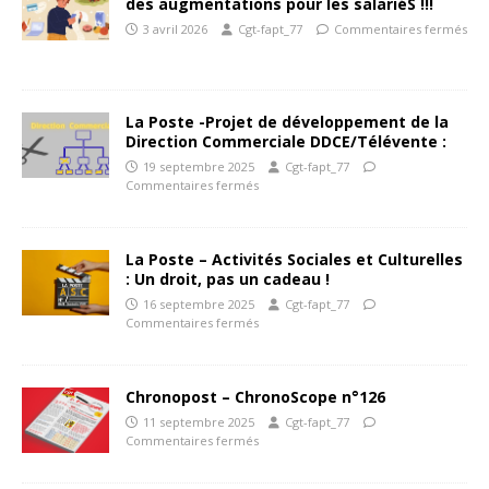
des augmentations pour les salariéS !!!
3 avril 2026
Cgt-fapt_77
Commentaires fermés
La Poste -Projet de développement de la
Direction Commerciale DDCE/Télévente :
19 septembre 2025
Cgt-fapt_77
Commentaires fermés
La Poste – Activités Sociales et Culturelles
: Un droit, pas un cadeau !
16 septembre 2025
Cgt-fapt_77
Commentaires fermés
Chronopost – ChronoScope n°126
11 septembre 2025
Cgt-fapt_77
Commentaires fermés