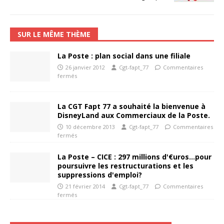
SUR LE MÊME THÈME
La Poste : plan social dans une filiale
26 janvier 2012
Cgt-fapt_77
Commentaires
fermés
La CGT Fapt 77 a souhaité la bienvenue à
DisneyLand aux Commerciaux de la Poste.
10 décembre 2013
Cgt-fapt_77
Commentaires
fermés
La Poste – CICE : 297 millions d'€uros…pour
poursuivre les restructurations et les
suppressions d'emploi?
21 février 2014
Cgt-fapt_77
Commentaires
fermés