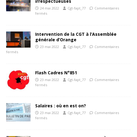
irrespectueuses
24 mai 2022
Cgt-fapt_77
Commentaires
fermés
Intervention de la CGT à l’Assemblée
générale d’Orange
23 mai 2022
Cgt-fapt_77
Commentaires
fermés
Flash Cadres N°851
23 mai 2022
Cgt-fapt_77
Commentaires
fermés
Salaires : où en est on?
23 mai 2022
Cgt-fapt_77
Commentaires
fermés