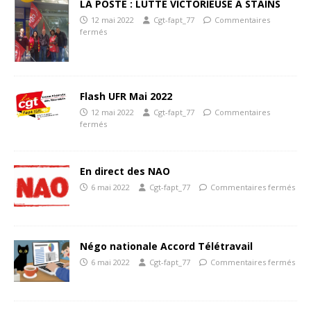
LA POSTE : LUTTE VICTORIEUSE À STAINS
12 mai 2022
Cgt-fapt_77
Commentaires
fermés
Flash UFR Mai 2022
12 mai 2022
Cgt-fapt_77
Commentaires
fermés
En direct des NAO
6 mai 2022
Cgt-fapt_77
Commentaires fermés
Négo nationale Accord Télétravail
6 mai 2022
Cgt-fapt_77
Commentaires fermés