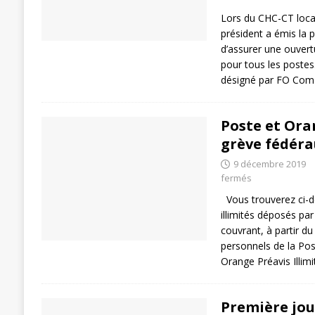
Lors du CHC-CT loca
président a émis la po
d’assurer une ouvert
pour tous les postes
désigné par FO Co
Poste et Oran
grève fédéra
9 décembre 2019
fermés
Vous trouverez ci-d
illimités déposés pa
couvrant, à partir d
personnels de la Post
Orange Préavis Illim
Première jou