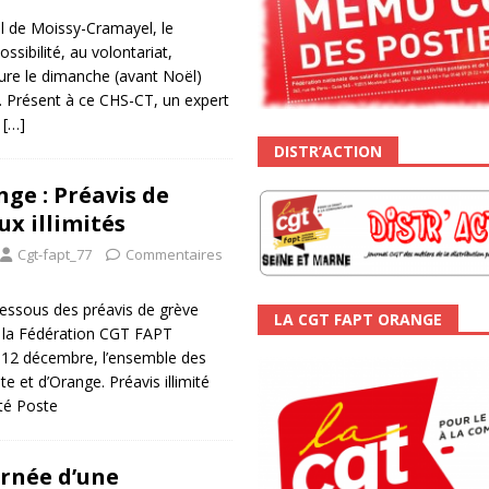
l de Moissy-Cramayel, le
ssibilité, au volontariat,
ure le dimanche (avant Noël)
. Présent à ce CHS-CT, un expert
m
[…]
DISTR’ACTION
ge : Préavis de
ux illimités
Cgt-fapt_77
Commentaires
essous des préavis de grève
LA CGT FAPT ORANGE
r la Fédération CGT FAPT
u 12 décembre, l’ensemble des
e et d’Orange. Préavis illimité
ité Poste
rnée d’une