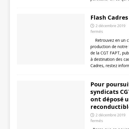
Flash Cadres
2 décembre 2019
fermés
Retrouvez en un cli
production de notre
de la CGT FAPT, publ
à destination des ca
Cadres, restez infor
Pour poursuiv
syndicats CG
ont déposé u
reconductib
2 décembre 2019
fermés