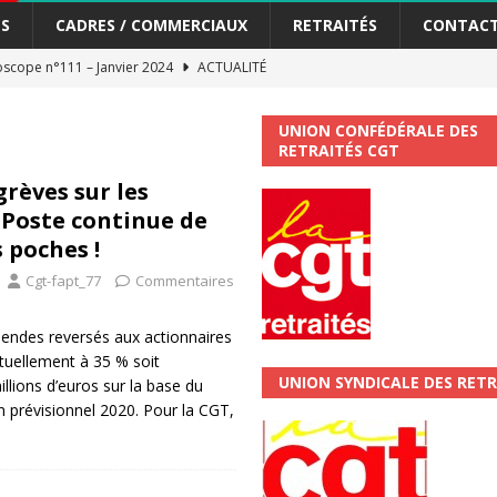
S
CADRES / COMMERCIAUX
RETRAITÉS
CONTAC
scope n°111 – Janvier 2024
ACTUALITÉ
me syndicat de la Banque Postale
ACTUALITÉ
UNION CONFÉDÉRALE DES
RETRAITÉS CGT
tiers Gardons la main sur nos congés !
ACTUALITÉ
rèves sur les
a Poste continue de
 La CGT vous informe
SECTEUR POSTAL
s poches !
changements et…. des augmentations pour les salariéS !!!
SECTEUR
Cgt-fapt_77
Commentaires
jet de développement de la Direction Commerciale DDCE/Télévente :
idendes reversés aux actionnaires
tuellement à 35 % soit
UNION SYNDICALE DES RETR
illions d’euros sur la base du
vités Sociales et Culturelles : Un droit, pas un cadeau !
SECTEUR
on prévisionnel 2020. Pour la CGT,
 ChronoScope n°126
AUTRES TRACTS