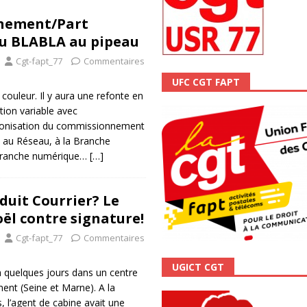
ALITÉ
nement/Part
du BLABLA au pipeau
Cgt-fapt_77
Commentaires
UFC CGT FAPT
couleur. Il y aura une refonte en
ion variable avec
onisation du commissionnement
: au Réseau, à la Branche
a Branche numérique…
[…]
uit Courrier? Le
ël contre signature!
Cgt-fapt_77
Commentaires
UGICT CGT
 a quelques jours dans un centre
ent (Seine et Marne). A la
, l’agent de cabine avait une