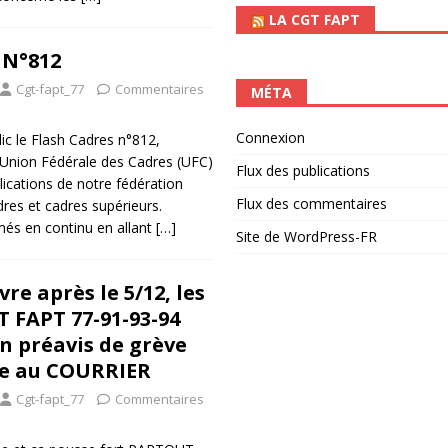
LA CGT FAPT
 N°812
Cgt-fapt_77
Commentaires
MÉTA
Connexion
c le Flash Cadres n°812,
 Union Fédérale des Cadres (UFC)
Flux des publications
ications de notre fédération
Flux des commentaires
dres et cadres supérieurs.
més en continu en allant
[…]
Site de WordPress-FR
re après le 5/12, les
T FAPT 77-91-93-94
n préavis de grève
le au COURRIER
Cgt-fapt_77
Commentaires