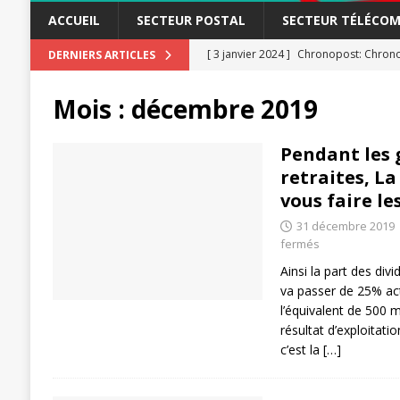
ACCUEIL
SECTEUR POSTAL
SECTEUR TÉLÉCOM
[ 3 janvier 2024 ]
Chronopost: Chrono
DERNIERS ARTICLES
[ 23 novembre 2023 ]
CGT LBP Deuxiè
Mois :
décembre 2019
[ 20 novembre 2023 ]
ACTUALITÉ
[ 15 novembre 2023 ]
Postières – Pos
Pendant les g
retraites, L
[ 3 avril 2026 ]
la mutuelle à la poste
vous faire le
[ 3 avril 2026 ]
Mutuelle : encore des 
31 décembre 2019
POSTAL
fermés
[ 19 septembre 2025 ]
La Poste -Pro
Ainsi la part des div
va passer de 25% ac
SECTEUR POSTAL
l’équivalent de 500 m
[ 16 septembre 2025 ]
La Poste – Acti
résultat d’exploitati
c’est la
[…]
POSTAL
[ 11 septembre 2025 ]
Chronopost –