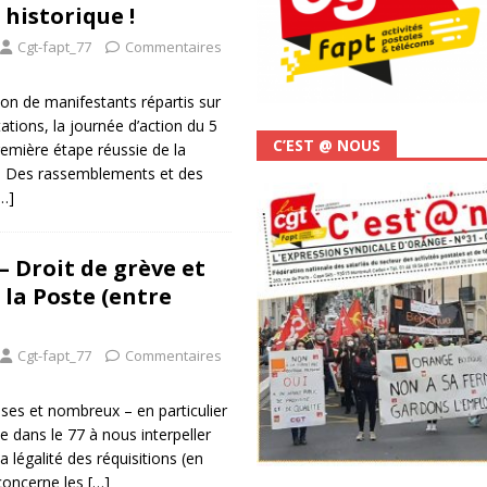
historique !
Cgt-fapt_77
Commentaires
ion de manifestants répartis sur
ations, la journée d’action du 5
C’EST @ NOUS
emière étape réussie de la
 ! Des rassemblements et des
…]
– Droit de grève et
 la Poste (entre
Cgt-fapt_77
Commentaires
s et nombreux – en particulier
 dans le 77 à nous interpeller
a légalité des réquisitions (en
 concerne les
[…]