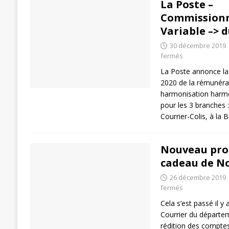
La Poste –
[ 27 avril 2024 ]
1er MAI 2024
ACTU
Commission
Variable –> 
30 décembre 2019
fermés
La Poste annonce la 
2020 de la rémunérat
harmonisation harm
pour les 3 branches 
Courrier-Colis, à l
Nouveau prod
cadeau de No
26 décembre 2019
fermés
Cela s’est passé il y
Courrier du départem
rédition des comptes