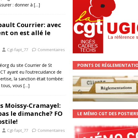
ssurer : donner à
[…]
bault Courrier: avec
ent on est allé le
Cgt-fapt_77
Commentaires
POINTS DE RÉGLEMENTATI
éorg du site Courrier de St
S CT ayant eu l’outrecuidance de
ertise, la sanction était tombée:
s tous, vous
[…]
is Moissy-Cramayel:
pas le dimanche? FO
LE MÉMO CGT DES POSTIER
stile!
Cgt-fapt_77
Commentaires