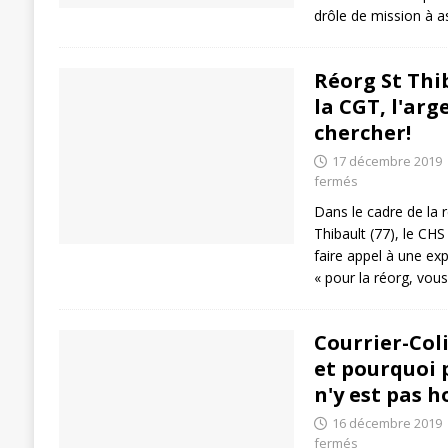
drôle de mission à a
Réorg St Thi
la CGT, l'arg
chercher!
17 décembre 2019
fermés
Dans le cadre de la r
Thibault (77), le CH
faire appel à une exp
« pour la réorg, vou
Courrier-Col
et pourquoi 
n'y est pas ho
16 décembre 2019
fermés