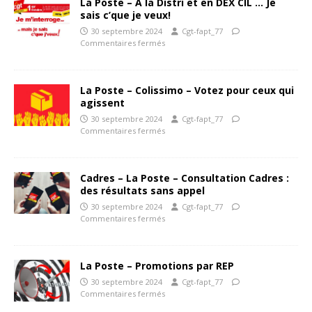
La Poste – A la Distri et en DEX CIL … Je
sais c’que je veux!
30 septembre 2024
Cgt-fapt_77
Commentaires fermés
La Poste – Colissimo – Votez pour ceux qui
agissent
30 septembre 2024
Cgt-fapt_77
Commentaires fermés
Cadres – La Poste – Consultation Cadres :
des résultats sans appel
30 septembre 2024
Cgt-fapt_77
Commentaires fermés
La Poste – Promotions par REP
30 septembre 2024
Cgt-fapt_77
Commentaires fermés