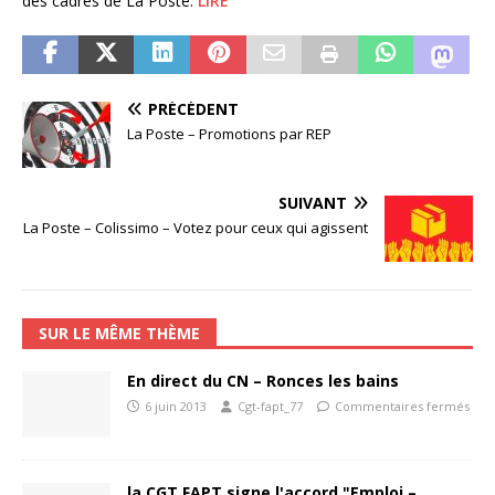
des cadres de La Poste.
LIRE
PRÉCÉDENT
La Poste – Promotions par REP
SUIVANT
La Poste – Colissimo – Votez pour ceux qui agissent
SUR LE MÊME THÈME
En direct du CN – Ronces les bains
6 juin 2013
Cgt-fapt_77
Commentaires fermés
la CGT FAPT signe l'accord "Emploi –