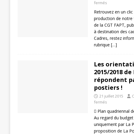
fermés
[ 27 avril 2024 ]
1er MAI 2024
ACTU
Retrouvez en un clic
production de notre
de la CGT FAPT, publ
à destination des ca
Cadres, restez inform
rubrique
[…]
Les orientat
2015/2018 de
répondent pa
postiers !
21 juillet 2015
C
fermés
 Plan quadriennal d
Au regard du budget 
uniquement par La Po
proposition de La Po