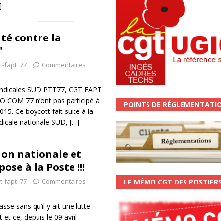
]
ité contre la
"
t-fapt_77
Commentaires
syndicales SUD PTT77, CGT FAPT
O COM 77 n’ont pas participé à
POINTS DE RÉGLEMENTATI
015. Ce boycott fait suite à la
ndicale nationale SUD,
[…]
ion nationale et
ose à la Poste !!!
t-fapt_77
Commentaires
LE MÉMO CGT DES POSTIER
se sans qu’il y ait une lutte
et ce, depuis le 09 avril