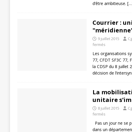
d’être ambitieuse.
[…
Courrier : un
"méridienne
9 juillet 2015
Cg
fermés
Les organisations 
77, CFDT SF3C 77, F
la CDSP du 8 juillet 2
décision de l’intersy
La mobilisat
unitaire s’imp
8 juillet 2015
Cg
fermés
Pas un jour ne se pas
dans un département 