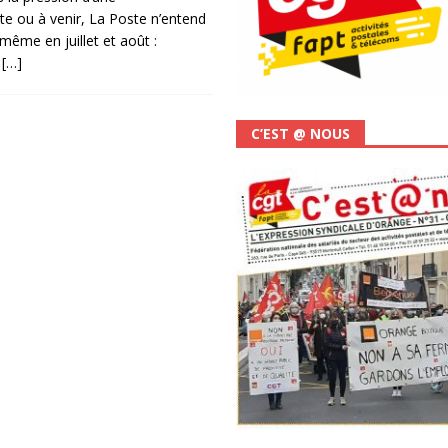
te ou à venir, La Poste n’entend
même en juillet et août :
s
[…]
C’EST @ NOUS