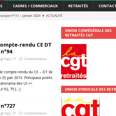
S
CADRES / COMMERCIAUX
RETRAITÉS
CONTAC
scope n°111 – Janvier 2024
ACTUALITÉ
me syndicat de la Banque Postale
ACTUALITÉ
UNION CONFÉDÉRALE DES
RETRAITÉS CGT
tiers Gardons la main sur nos congés !
ACTUALITÉ
compte-rendu CE DT
 n°94
 La CGT vous informe
SECTEUR POSTAL
gt-fapt_77
Commentaires
changements et…. des augmentations pour les salariéS !!!
SECTEUR
 le compte-rendu du CE – DT Ile
 25 juin 2015. Principaux points
jet de développement de la Direction Commerciale DDCE/Télévente :
 Panorama des UI =>
UI 92, 75
[…]
UNION SYNDICALE DES RETR
vités Sociales et Culturelles : Un droit, pas un cadeau !
SECTEUR
 n°727
 ChronoScope n°126
AUTRES TRACTS
gt-fapt_77
Commentaires