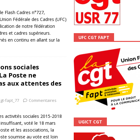
ALITÉ
 le Flash Cadres n°727,
 Union Fédérale des Cadres (UFC)
ication de notre fédération
dres et cadres supérieurs.
UFC CGT FAPT
és en continu en allant sur la
ions sociales
 La Poste ne
s aux attentes des
gt-fapt_77
Commentaires
es activités sociales 2015-2018
UGICT CGT
insuffisant, voté le 18 mars
ste et les associations, la
ste soumise au vote est loin