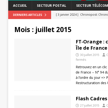
ACCUEIL
SECTEUR POSTAL
SECTEUR TÉLÉCOM
[ 3 janvier 2024 ]
Chronopost: Chrono
DERNIERS ARTICLES
[ 23 novembre 2023 ]
CGT LBP Deuxiè
Mois :
juillet 2015
[ 20 novembre 2023 ]
ACTUALITÉ
[ 15 novembre 2023 ]
Postières – Pos
FT-Orange : 
Île de France
[ 3 avril 2026 ]
la mutuelle à la poste
30 juillet 2015
C
[ 3 avril 2026 ]
Mutuelle : encore des 
fermés
POSTAL
Retrouvez en un clic
[ 19 septembre 2025 ]
de France – N° 94 du
La Poste -Pro
à l’ordre du jour =>
SECTEUR POSTAL
Restructuration des 
[ 16 septembre 2025 ]
La Poste – Acti
POSTAL
Flash Cadres
[ 11 septembre 2025 ]
Chronopost –
27 juillet 2015
C