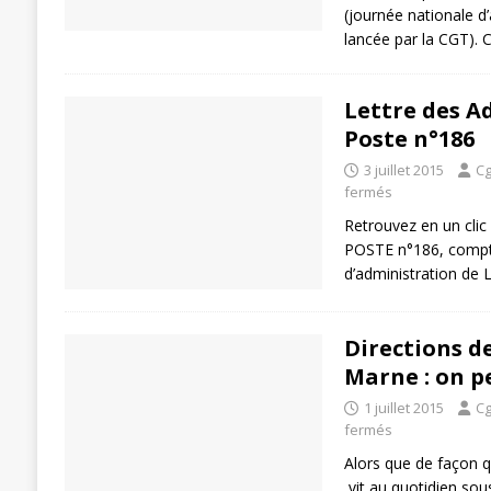
(journée nationale d’
lancée par la CGT). 
Lettre des A
Poste n°186
3 juillet 2015
Cg
fermés
Retrouvez en un clic
POSTE n°186, compt
d’administration de 
Directions de
Marne : on p
1 juillet 2015
Cg
fermés
Alors que de façon 
vit au quotidien sou