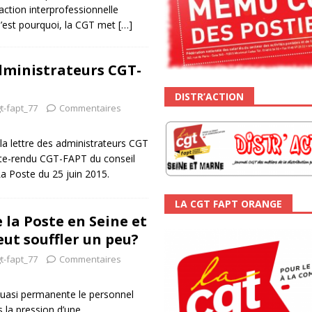
action interprofessionnelle
C’est pourquoi, la CGT met
[…]
dministrateurs CGT-
DISTR’ACTION
t-fapt_77
Commentaires
 la lettre des administrateurs CGT
e-rendu CGT-FAPT du conseil
La Poste du 25 juin 2015.
LA CGT FAPT ORANGE
 la Poste en Seine et
eut souffler un peu?
t-fapt_77
Commentaires
quasi permanente le personnel
s la pression d’une