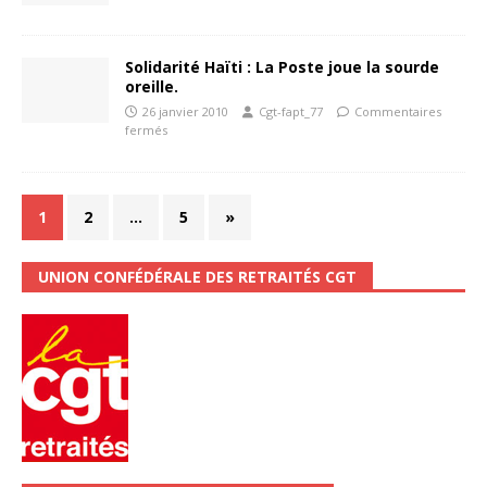
Solidarité Haïti : La Poste joue la sourde
oreille.
26 janvier 2010
Cgt-fapt_77
Commentaires
fermés
1
2
…
5
»
UNION CONFÉDÉRALE DES RETRAITÉS CGT