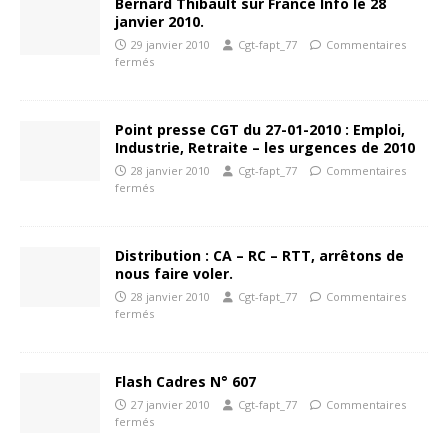
Bernard Thibault sur France Info le 28
janvier 2010.
29 janvier 2010
Cgt-fapt_77
Commentaires
fermés
Point presse CGT du 27-01-2010 : Emploi,
Industrie, Retraite – les urgences de 2010
28 janvier 2010
Cgt-fapt_77
Commentaires
fermés
Distribution : CA – RC – RTT, arrêtons de
nous faire voler.
28 janvier 2010
Cgt-fapt_77
Commentaires
fermés
Flash Cadres N° 607
27 janvier 2010
Cgt-fapt_77
Commentaires
fermés