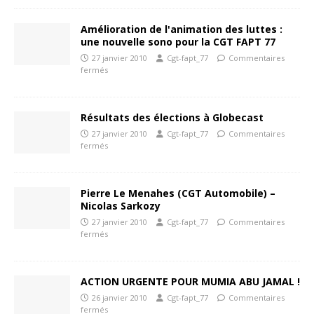
Amélioration de l'animation des luttes :
une nouvelle sono pour la CGT FAPT 77
27 janvier 2010
Cgt-fapt_77
Commentaires
fermés
Résultats des élections à Globecast
27 janvier 2010
Cgt-fapt_77
Commentaires
fermés
Pierre Le Menahes (CGT Automobile) –
Nicolas Sarkozy
27 janvier 2010
Cgt-fapt_77
Commentaires
fermés
ACTION URGENTE POUR MUMIA ABU JAMAL !
26 janvier 2010
Cgt-fapt_77
Commentaires
fermés