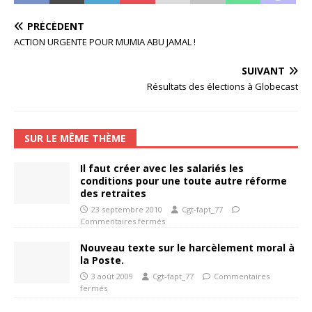
PRÉCÉDENT
ACTION URGENTE POUR MUMIA ABU JAMAL !
SUIVANT
Résultats des élections à Globecast
SUR LE MÊME THÈME
Il faut créer avec les salariés les
conditions pour une toute autre réforme
des retraites
23 septembre 2010
Cgt-fapt_77
Commentaires fermés
Nouveau texte sur le harcèlement moral à
la Poste.
3 août 2009
Cgt-fapt_77
Commentaires
fermés