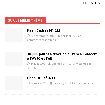
CGT FAPT 77
SUR LE MÊME THÈME
Flash Cadres N° 622
20 septembre 2010
Cgt-fapt_77
Commentaires fermés
30 juin Journée d'action à France Télécom
à l'AVSC et l'AE
16 juin 2009
Cgt-fapt_77
Commentaires
fermés
Flash UFR n° 3/11
22 mars 2011
Cgt-fapt_77
Commentaires
fermés