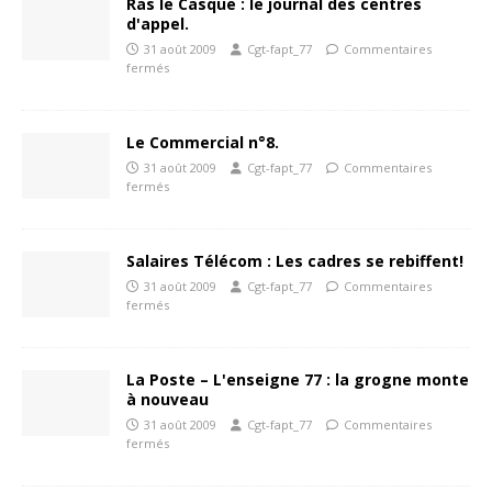
Ras le Casque : le journal des centres
d'appel.
31 août 2009
Cgt-fapt_77
Commentaires
fermés
Le Commercial n°8.
31 août 2009
Cgt-fapt_77
Commentaires
fermés
Salaires Télécom : Les cadres se rebiffent!
31 août 2009
Cgt-fapt_77
Commentaires
fermés
La Poste – L'enseigne 77 : la grogne monte
à nouveau
31 août 2009
Cgt-fapt_77
Commentaires
fermés