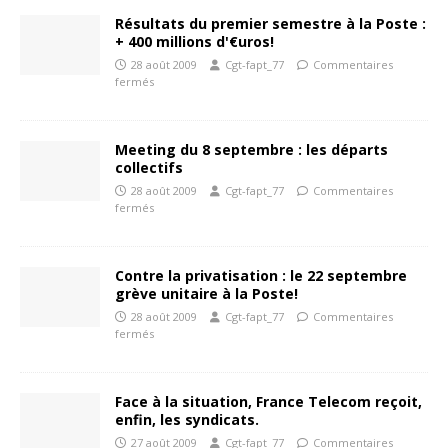
Résultats du premier semestre à la Poste :
+ 400 millions d'€uros!
28 août 2009
Cgt-fapt_77
Commentaires
fermés
Meeting du 8 septembre : les départs
collectifs
28 août 2009
Cgt-fapt_77
Commentaires
fermés
Contre la privatisation : le 22 septembre
grève unitaire à la Poste!
28 août 2009
Cgt-fapt_77
Commentaires
fermés
Face à la situation, France Telecom reçoit,
enfin, les syndicats.
27 août 2009
Cgt-fapt_77
Commentaires