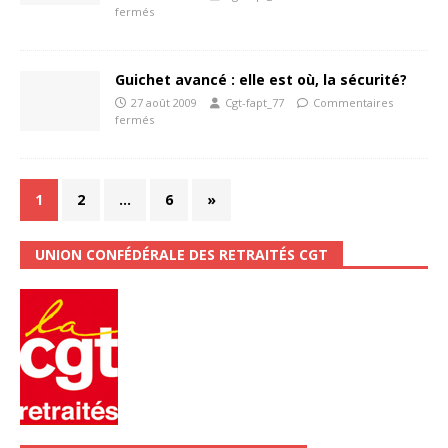
fermés
Guichet avancé : elle est où, la sécurité?
27 août 2009
Cgt-fapt_77
Commentaires
fermés
1
2
…
6
»
UNION CONFÉDÉRALE DES RETRAITÉS CGT