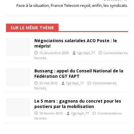
Face à la situation, France Telecom reçoit, enfin, les syndicats.
SUR LE MÊME THÈME
Négociations salariales ACO Poste : le
mépris!
15 décembre 2009
Cgt-fapt_77
Commentaires
fermés
Bussang : appel du Conseil National de la
Fédération CGT FAPT
30 mai 2012
Cgt-fapt_77
Commentaires
fermés
Le 5 mars : gagnons du concret pour les
postiers par la mobilisation
18 février 2013
Cgt-fapt_77
Commentaires
fermés