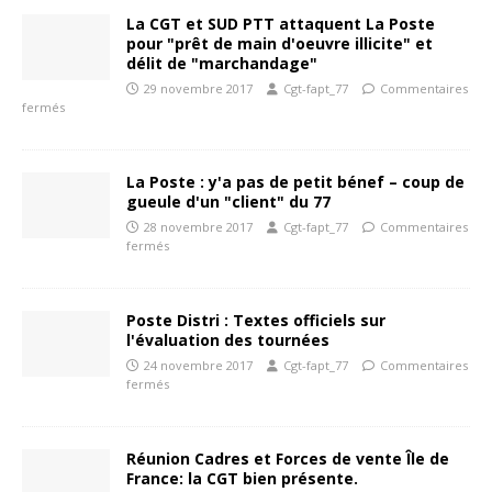
La CGT et SUD PTT attaquent La Poste
pour "prêt de main d'oeuvre illicite" et
délit de "marchandage"
29 novembre 2017
Cgt-fapt_77
Commentaires
fermés
La Poste : y'a pas de petit bénef – coup de
gueule d'un "client" du 77
28 novembre 2017
Cgt-fapt_77
Commentaires
fermés
Poste Distri : Textes officiels sur
l'évaluation des tournées
24 novembre 2017
Cgt-fapt_77
Commentaires
fermés
Réunion Cadres et Forces de vente Île de
France: la CGT bien présente.