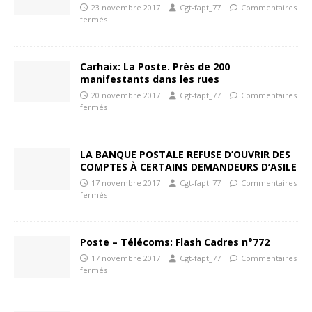
23 novembre 2017
Cgt-fapt_77
Commentaires
fermés
Carhaix: La Poste. Près de 200
manifestants dans les rues
20 novembre 2017
Cgt-fapt_77
Commentaires
fermés
LA BANQUE POSTALE REFUSE D’OUVRIR DES
COMPTES À CERTAINS DEMANDEURS D’ASILE
17 novembre 2017
Cgt-fapt_77
Commentaires
fermés
Poste – Télécoms: Flash Cadres n°772
17 novembre 2017
Cgt-fapt_77
Commentaires
fermés