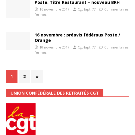
Poste. Titre Restaurant – nouveau BRH
16 novembre 2017
Cgt-fapt_77
Commentaires
fermés
16 novembre : préavis fédéraux Poste /
Orange
10 novembre 2017
Cgt-fapt_77
Commentaires
fermés
1
2
»
UNION CONFÉDÉRALE DES RETRAITÉS CGT