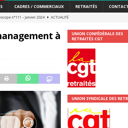
S
CADRES / COMMERCIAUX
RETRAITÉS
CONTAC
scope n°111 – Janvier 2024
ACTUALITÉ
me syndicat de la Banque Postale
ACTUALITÉ
 management à
UNION CONFÉDÉRALE DES
RETRAITÉS CGT
tiers Gardons la main sur nos congés !
ACTUALITÉ
 La CGT vous informe
SECTEUR POSTAL
changements et…. des augmentations pour les salariéS !!!
SECTEUR
jet de développement de la Direction Commerciale DDCE/Télévente :
UNION SYNDICALE DES RETR
vités Sociales et Culturelles : Un droit, pas un cadeau !
SECTEUR
 ChronoScope n°126
AUTRES TRACTS