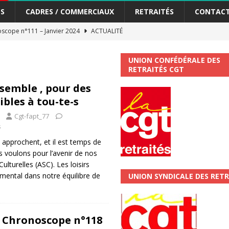
S
CADRES / COMMERCIAUX
RETRAITÉS
CONTAC
scope n°111 – Janvier 2024
ACTUALITÉ
me syndicat de la Banque Postale
ACTUALITÉ
UNION CONFÉDÉRALE DES
RETRAITÉS CGT
tiers Gardons la main sur nos congés !
ACTUALITÉ
nsemble , pour des
ibles à tou-te-s
 La CGT vous informe
SECTEUR POSTAL
Cgt-fapt_77
changements et…. des augmentations pour les salariéS !!!
SECTEUR
s
 approchent, et il est temps de
 voulons pour l’avenir de nos
jet de développement de la Direction Commerciale DDCE/Télévente :
Culturelles (ASC). Les loisirs
mental dans notre équilibre de
UNION SYNDICALE DES RETR
vités Sociales et Culturelles : Un droit, pas un cadeau !
SECTEUR
 Chronoscope n°118
 ChronoScope n°126
AUTRES TRACTS