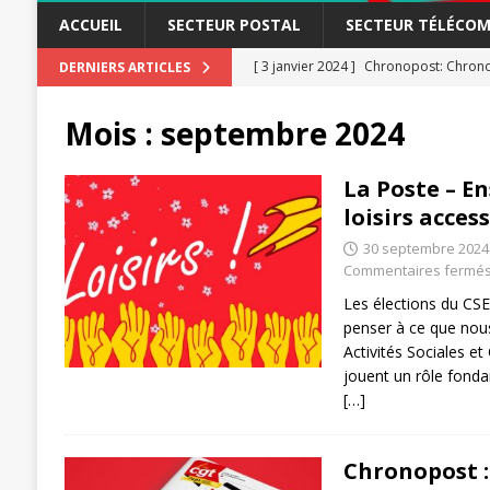
ACCUEIL
SECTEUR POSTAL
SECTEUR TÉLÉCOM
[ 3 janvier 2024 ]
Chronopost: Chrono
DERNIERS ARTICLES
[ 23 novembre 2023 ]
CGT LBP Deuxiè
Mois :
septembre 2024
[ 20 novembre 2023 ]
ACTUALITÉ
[ 15 novembre 2023 ]
Postières – Pos
La Poste – E
loisirs access
[ 3 avril 2026 ]
la mutuelle à la poste
30 septembre 2024
[ 3 avril 2026 ]
Mutuelle : encore des 
Commentaires fermé
POSTAL
Les élections du CSE
[ 19 septembre 2025 ]
penser à ce que nous
La Poste -Pro
Activités Sociales et 
SECTEUR POSTAL
jouent un rôle fonda
[…]
[ 16 septembre 2025 ]
La Poste – Acti
POSTAL
Chronopost :
[ 11 septembre 2025 ]
Chronopost –