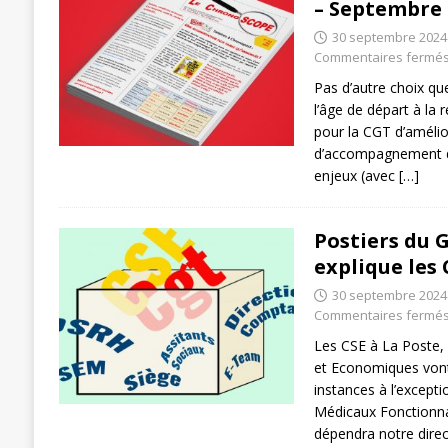
– Septembre 
[ 27 avril 2024 ]
1er MAI 2024
ACTU
30 septembre 2024
Commentaires fermé
Pas d’autre choix que
l’âge de départ à la r
pour la CGT d’amélio
d’accompagnement des
enjeux (avec
[…]
Postiers du 
explique les 
30 septembre 2024
Commentaires fermé
Les CSE à La Poste, 
et Economiques vont
instances à l’except
Médicaux Fonctionna
dépendra notre direc