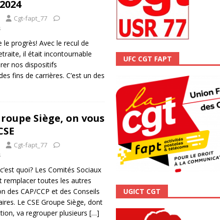
2024
ALITÉ
Cgt-fapt_77
s
 le progrès! Avec le recul de
etraite, il était incontournable
UFC CGT FAPT
rer nos dispositifs
 fins de carrières. C’est un des
Groupe Siège, on vous
CSE
Cgt-fapt_77
s
c’est quoi? Les Comités Sociaux
 remplacer toutes les autres
UGICT CGT
ion des CAP/CCP et des Conseils
ires. Le CSE Groupe Siège, dont
tion, va regrouper plusieurs
[…]