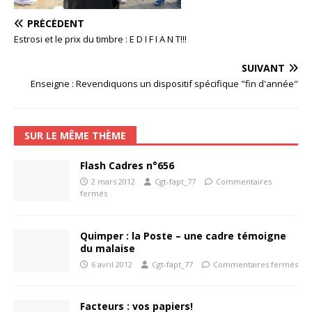
PRÉCÉDENT
Estrosi et le prix du timbre : E D I F I A N T!!!
SUIVANT
Enseigne : Revendiquons un dispositif spécifique "fin d'année"
SUR LE MÊME THÈME
Flash Cadres n°656
2 mars 2012
Cgt-fapt_77
Commentaires
fermés
Quimper : la Poste – une cadre témoigne
du malaise
6 avril 2012
Cgt-fapt_77
Commentaires fermés
Facteurs : vos papiers!