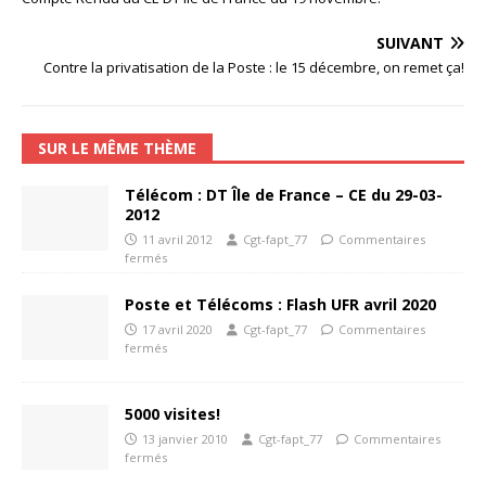
SUIVANT
Contre la privatisation de la Poste : le 15 décembre, on remet ça!
SUR LE MÊME THÈME
Télécom : DT Île de France – CE du 29-03-
2012
11 avril 2012
Cgt-fapt_77
Commentaires
fermés
Poste et Télécoms : Flash UFR avril 2020
17 avril 2020
Cgt-fapt_77
Commentaires
fermés
5000 visites!
13 janvier 2010
Cgt-fapt_77
Commentaires
fermés