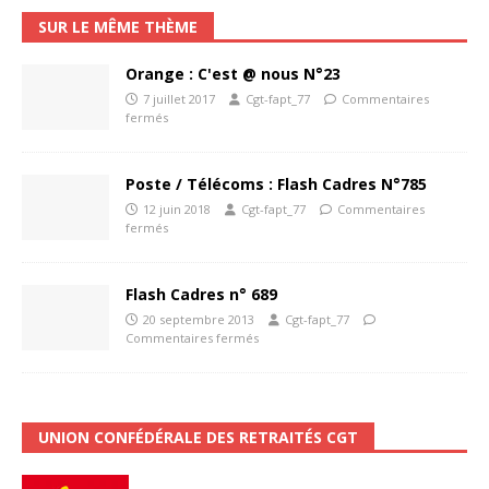
SUR LE MÊME THÈME
Orange : C'est @ nous N°23
7 juillet 2017
Cgt-fapt_77
Commentaires
fermés
Poste / Télécoms : Flash Cadres N°785
12 juin 2018
Cgt-fapt_77
Commentaires
fermés
Flash Cadres n° 689
20 septembre 2013
Cgt-fapt_77
Commentaires fermés
UNION CONFÉDÉRALE DES RETRAITÉS CGT