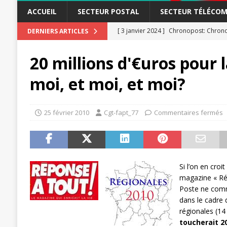
ACCUEIL
SECTEUR POSTAL
SECTEUR TÉLÉCOM
[ 3 janvier 2024 ]
Chronopost: Chrono
DERNIERS ARTICLES
[ 23 novembre 2023 ]
CGT LBP Deuxiè
20 millions d'€uros pour l
[ 20 novembre 2023 ]
ACTUALITÉ
moi, et moi, et moi?
[ 15 novembre 2023 ]
Postières – Pos
[ 3 avril 2026 ]
la mutuelle à la poste
25 février 2010
Cgt-fapt_77
Commentaires fermés
[ 3 avril 2026 ]
Mutuelle : encore des 
POSTAL
[ 19 septembre 2025 ]
La Poste -Pro
Si l’on en cro
SECTEUR POSTAL
magazine « Rép
[ 16 septembre 2025 ]
La Poste – Acti
Poste ne comm
dans le cadre 
POSTAL
régionales (14
[ 11 septembre 2025 ]
Chronopost –
toucherait 20