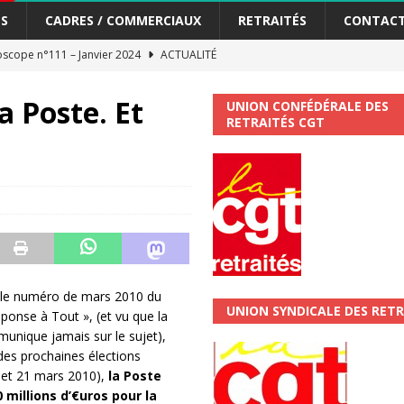
S
CADRES / COMMERCIAUX
RETRAITÉS
CONTAC
scope n°111 – Janvier 2024
ACTUALITÉ
me syndicat de la Banque Postale
ACTUALITÉ
a Poste. Et
UNION CONFÉDÉRALE DES
RETRAITÉS CGT
tiers Gardons la main sur nos congés !
ACTUALITÉ
 La CGT vous informe
SECTEUR POSTAL
changements et…. des augmentations pour les salariéS !!!
SECTEUR
jet de développement de la Direction Commerciale DDCE/Télévente :
it le numéro de mars 2010 du
UNION SYNDICALE DES RETR
onse à Tout », (et vu que la
vités Sociales et Culturelles : Un droit, pas un cadeau !
SECTEUR
unique jamais sur le sujet),
des prochaines élections
 et 21 mars 2010),
la Poste
 ChronoScope n°126
AUTRES TRACTS
 millions d’€uros pour la