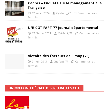
Cadres – Enquête sur le management à la
française
12 juillet 2024
Cgt-fapt_77
Commentaires
fermés
UFR CGT FAPT 77 Journal départemental
17 février 2021
Cgt-fapt_77
Commentaires
fermés
Victoire des facteurs de Limay (78)
21 juin 2013
Cgt-fapt_77
Commentaires
fermés
UNION CONFÉDÉRALE DES RETRAITÉS CGT