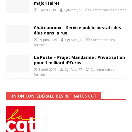
majoritaire!
8 avril 2019
Cgt-fapt_77
Commentaires fermés
Châteauroux – Service public postal : des
élus dans la rue
29 juin 2015
Cgt-fapt_77
Commentaires
fermés
La Poste – Projet Mandarine : Privatisation
pour 1 milliard d'€uros
8 août 2019
Cgt-fapt_77
Commentaires
fermés
UNION CONFÉDÉRALE DES RETRAITÉS CGT