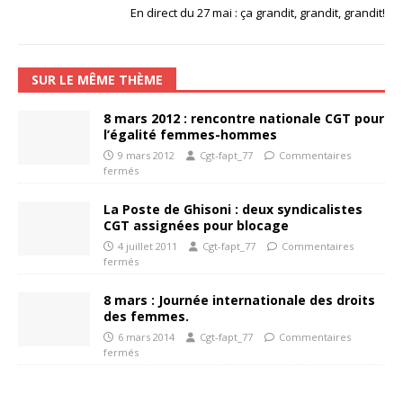
En direct du 27 mai : ça grandit, grandit, grandit!
SUR LE MÊME THÈME
8 mars 2012 : rencontre nationale CGT pour
l’égalité femmes-hommes
9 mars 2012
Cgt-fapt_77
Commentaires
fermés
La Poste de Ghisoni : deux syndicalistes
CGT assignées pour blocage
4 juillet 2011
Cgt-fapt_77
Commentaires
fermés
8 mars : Journée internationale des droits
des femmes.
6 mars 2014
Cgt-fapt_77
Commentaires
fermés