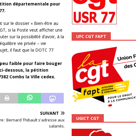
étition départementale pour
ALITÉ
77.
sur le dossier « Bien-être au
CGT, si la Poste veut afficher une
UFC CGT FAPT
er sur la possibilité d’avoir, à la
quilibre vie privée – vie
ujet, il faut que la DOTC 77
peu faible pour faire bouger
i-dessous, la pétition
382 Combs la Ville cedex.
SUIVANT
UGICT CGT
e : Bernard Thibault s'adresse aux
salariés.