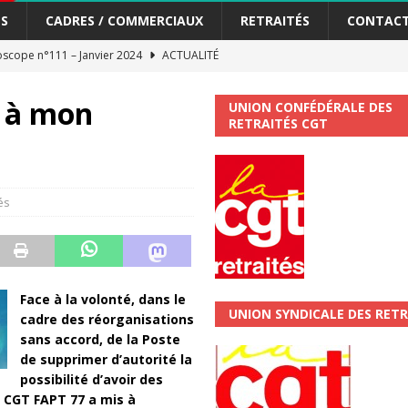
S
CADRES / COMMERCIAUX
RETRAITÉS
CONTAC
scope n°111 – Janvier 2024
ACTUALITÉ
me syndicat de la Banque Postale
ACTUALITÉ
s à mon
UNION CONFÉDÉRALE DES
RETRAITÉS CGT
tiers Gardons la main sur nos congés !
ACTUALITÉ
 La CGT vous informe
SECTEUR POSTAL
és
changements et…. des augmentations pour les salariéS !!!
SECTEUR
jet de développement de la Direction Commerciale DDCE/Télévente :
Face à la volonté, dans le
UNION SYNDICALE DES RETR
cadre des réorganisations
vités Sociales et Culturelles : Un droit, pas un cadeau !
SECTEUR
sans accord, de la Poste
de supprimer d’autorité la
possibilité d’avoir des
 ChronoScope n°126
AUTRES TRACTS
a CGT FAPT 77 a mis à