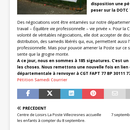
disposition une p
[ 27 avril 2024 ]
1er MAI 2024
ACTU
peser sur la DOTC 
Des négociations vont être entamées sur notre département 
travail – Équilibre vie professionnelle – vie privée ». Pour la 
volonté de véritables négociations, elle doit accepter de discut
distribution, des samedis libérés qui, eux, permettent aussi l’é
professionnelle. Mais pour pouvoir amener la Poste sur ce s
sente que la grogne monte.
A ce jour, nous en sommes à 185 signatures. C’est un 
les choses. Nous remettons une nouvelle fois en lien c
départementale à renvoyer à CGT FAPT 77 BP 30111 77
Pétition Samedi Courrier
PRÉCÉDENT
Centre de Loisirs La Poste Villecresnes accueille
7 septembr
les enfants à compter du 8 septembre.