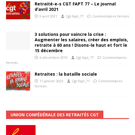
Retraité-e-s CGT FAPT 77 – Le journal
d’avril 2021
9 avril 2021
Cgt-fapt_77
Commentaires fermés
3 solutions pour vaincre la crise :
Augmenter les salaires, créer des emplois,
retraite à 60 ans ! Disons-le haut et fort le
15 décembre
6 décembre 2010
Cgt-fapt_77
Commentaires
fermés
Retraites : la bataille sociale
11 janvier 2023
Cgt-fapt_77
Commentaires
fermés
UNION CONFÉDÉRALE DES RETRAITÉS CGT