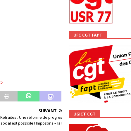
ALITÉ
UFC CGT FAPT
45
SUIVANT
UGICT CGT
 Retraites : Une réforme de progrès
social est possible ! Imposons – là !