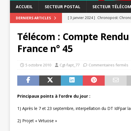
ACCUEIL
SECTEUR POSTAL
SECTEUR TÉLÉCOM
[ 3 janvier 2024 ]
Chronopost: Chrono
DERNIERS ARTICLES
[ 23 novembre 2023 ]
CGT LBP Deuxiè
Télécom : Compte Rendu 
[ 20 novembre 2023 ]
ACTUALITÉ
France n° 45
[ 15 novembre 2023 ]
Postières – Pos
[ 3 avril 2026 ]
la mutuelle à la poste
5 octobre 2010
Cgt-fapt_77
Commentaires fermés
[ 3 avril 2026 ]
Mutuelle : encore des 
POSTAL
[ 19 septembre 2025 ]
La Poste -Pro
Principaux points à l’ordre du jour :
SECTEUR POSTAL
[ 16 septembre 2025 ]
La Poste – Acti
1) Après le 7 et 23 septembre, interpellation du DT IdFpar l
POSTAL
2) Projet « Virtuose »
[ 11 septembre 2025 ]
Chronopost –