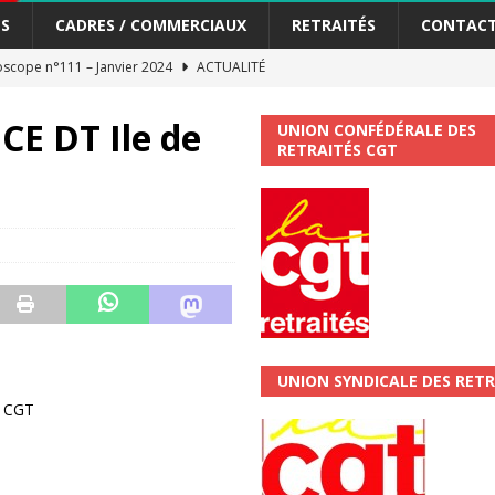
S
CADRES / COMMERCIAUX
RETRAITÉS
CONTAC
scope n°111 – Janvier 2024
ACTUALITÉ
me syndicat de la Banque Postale
ACTUALITÉ
CE DT Ile de
UNION CONFÉDÉRALE DES
RETRAITÉS CGT
tiers Gardons la main sur nos congés !
ACTUALITÉ
 La CGT vous informe
SECTEUR POSTAL
changements et…. des augmentations pour les salariéS !!!
SECTEUR
jet de développement de la Direction Commerciale DDCE/Télévente :
UNION SYNDICALE DES RETR
vités Sociales et Culturelles : Un droit, pas un cadeau !
SECTEUR
a CGT
 ChronoScope n°126
AUTRES TRACTS