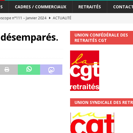
S
CADRES / COMMERCIAUX
RETRAITÉS
CONTAC
scope n°111 – Janvier 2024
ACTUALITÉ
me syndicat de la Banque Postale
ACTUALITÉ
s désemparés.
UNION CONFÉDÉRALE DES
RETRAITÉS CGT
tiers Gardons la main sur nos congés !
ACTUALITÉ
 La CGT vous informe
SECTEUR POSTAL
changements et…. des augmentations pour les salariéS !!!
SECTEUR
jet de développement de la Direction Commerciale DDCE/Télévente :
UNION SYNDICALE DES RETR
vités Sociales et Culturelles : Un droit, pas un cadeau !
SECTEUR
 ChronoScope n°126
AUTRES TRACTS