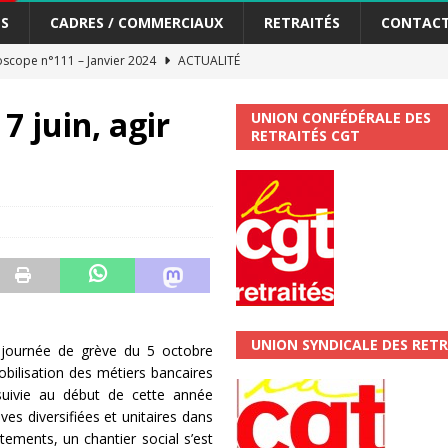
S
CADRES / COMMERCIAUX
RETRAITÉS
CONTAC
me syndicat de la Banque Postale
ACTUALITÉ
7 juin, agir
UNION CONFÉDÉRALE DES
tiers Gardons la main sur nos congés !
ACTUALITÉ
RETRAITÉS CGT
 La CGT vous informe
SECTEUR POSTAL
changements et…. des augmentations pour les salariéS !!!
SECTEUR
jet de développement de la Direction Commerciale DDCE/Télévente :
vités Sociales et Culturelles : Un droit, pas un cadeau !
SECTEUR
UNION SYNDICALE DES RETR
 journée de grève du 5 octobre
bilisation des métiers bancaires
suivie au début de cette année
 ChronoScope n°126
AUTRES TRACTS
ives diversifiées et unitaires dans
ALITÉ
tements, un chantier social s’est