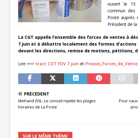
ouvert le 15 
[ 3 janvier 2024 ]
Chronopost: Chrono
commun des or
Poste auprès d
Président de l
La CGT appelle l’ensemble des forces de ventes à dé
7 juin et à débattre localement des formes d’action
devant les directions, remise de motions, pétitions,
Lire ==>
tract CGT FDV 7 juin
et
Preavis_Forces_de_Vente
PRÉCÉDENT
Melrand (56) : Le conseil rejette les plages
Pour sauv
horaires de La Poste
prio
SUR LE MÊME THÈME