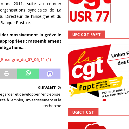
mars 2011, suite au courrier
scope n°111 – Janvier 2024
ACTUALITÉ
ganisations syndicales de La
u Directeur de l’Enseigne et du
a Banque Postale.
UFC CGT FAPT
cider massivement la grève le
s appropriées : rassemblement
 délégations…
_Enseigne_du_07_06_11 (1)
SUIVANT
egarder et développer l’entreprise,
rité à l’emploi, l’investissement et la
recherche
UGICT CGT