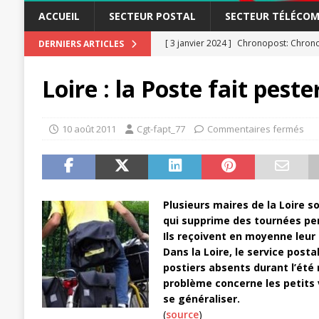
ACCUEIL
SECTEUR POSTAL
SECTEUR TÉLÉCOM
[ 3 janvier 2024 ]
Chronopost: Chrono
DERNIERS ARTICLES
[ 23 novembre 2023 ]
CGT LBP Deuxiè
Loire : la Poste fait peste
[ 20 novembre 2023 ]
ACTUALITÉ
[ 15 novembre 2023 ]
Postières – Pos
10 août 2011
Cgt-fapt_77
Commentaires fermés
[ 3 avril 2026 ]
la mutuelle à la poste
[ 3 avril 2026 ]
Mutuelle : encore des 
POSTAL
Plusieurs maires de la Loire s
[ 19 septembre 2025 ]
La Poste -Pro
qui supprime des tournées pen
Ils reçoivent en moyenne leur 
SECTEUR POSTAL
Dans la Loire, le service posta
[ 16 septembre 2025 ]
La Poste – Acti
postiers absents durant l’été
problème concerne les petits 
POSTAL
se généraliser.
[ 11 septembre 2025 ]
Chronopost –
(
source
)