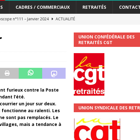
S
CADRES / COMMERCIAUX
RETRAITÉS
CONTAC
scope n°111 – Janvier 2024
ACTUALITÉ
me syndicat de la Banque Postale
ACTUALITÉ
r
UNION CONFÉDÉRALE DES
RETRAITÉS CGT
tiers Gardons la main sur nos congés !
ACTUALITÉ
 La CGT vous informe
SECTEUR POSTAL
changements et…. des augmentations pour les salariéS !!!
SECTEUR
ont furieux contre la Poste
jet de développement de la Direction Commerciale DDCE/Télévente :
dant l’été.
courrier un jour sur deux.
UNION SYNDICALE DES RETR
l fonctionne au ralenti. Les
vités Sociales et Culturelles : Un droit, pas un cadeau !
SECTEUR
 ne sont pas remplacés. Le
villages, mais a tendance à
 ChronoScope n°126
AUTRES TRACTS