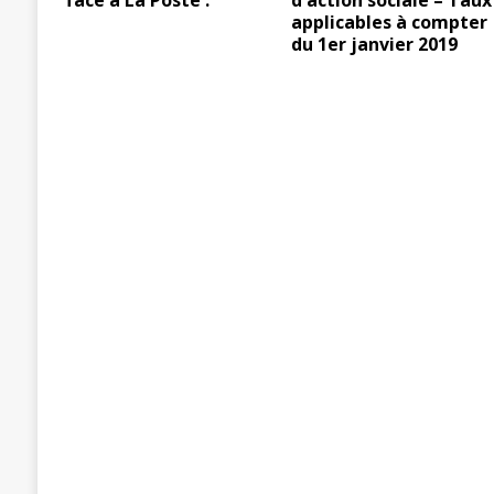
face à La Poste :
d'action sociale – Taux
applicables à compter
du 1er janvier 2019