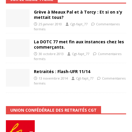
Grève à Meaux Pal et à Torcy : Et si on s'y
mettait tous?
25 janvier 2010
Cgt-fapt_77
Commentaires
fermés
La DOTC 77 met fin aux instances chez les
commerçants.
30 octobre 2013
Cgt-fapt_77
Commentaires
fermés
Retraités : Flash-UFR 11/14
13 novembre 2014
Cgt-fapt_77
Commentaires
fermés
UNION CONFÉDÉRALE DES RETRAITÉS CGT