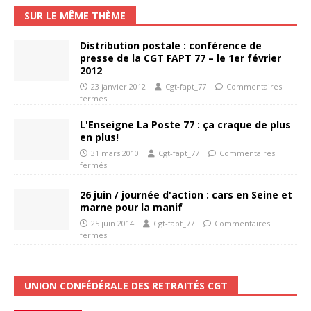
SUR LE MÊME THÈME
Distribution postale : conférence de
presse de la CGT FAPT 77 – le 1er février
2012
23 janvier 2012
Cgt-fapt_77
Commentaires
fermés
L'Enseigne La Poste 77 : ça craque de plus
en plus!
31 mars 2010
Cgt-fapt_77
Commentaires
fermés
26 juin / journée d'action : cars en Seine et
marne pour la manif
25 juin 2014
Cgt-fapt_77
Commentaires
fermés
UNION CONFÉDÉRALE DES RETRAITÉS CGT