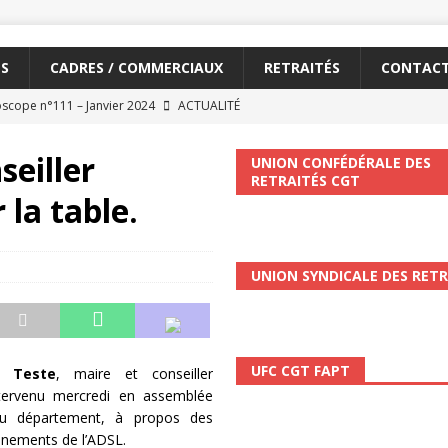
S
CADRES / COMMERCIAUX
RETRAITÉS
CONTAC
scope n°111 – Janvier 2024
ACTUALITÉ
me syndicat de la Banque Postale
ACTUALITÉ
seiller
UNION CONFÉDÉRALE DES
RETRAITÉS CGT
 la table.
tiers Gardons la main sur nos congés !
ACTUALITÉ
 La CGT vous informe
SECTEUR POSTAL
UNION SYNDICALE DES RETR
changements et…. des augmentations pour les salariéS !!!
SECTEUR
et de développement de la Direction Commerciale DDCE/Télévente :
UFC CGT FAPT
e Teste
, maire et conseiller
ntervenu mercredi en assemblée
vités Sociales et Culturelles : Un droit, pas un cadeau !
SECTEUR
du département, à propos des
nnements de l’ADSL.