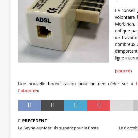
[ 11 septembre 2025 ]
Chronopost –
Le conseil
volontaire 
[ 27 avril 2024 ]
1er MAI 2024
ACTU
Morbihan. S
optique pa
de travaux
nombreux u
d’importan
ligne interne
(
source
)
Une nouvelle bonne raison pour ne rien céder sur «
l’abonné
«
PRÉCÉDENT
La Seyne-sur-Mer : ils signent pour la Poste
Le 6 octob