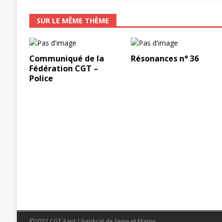
SUR LE MÊME THÈME
Communiqué de la
Résonances n° 36
Fédération CGT –
Police
©2022 CGT-Fapt / Syndicat de Seine et Marne