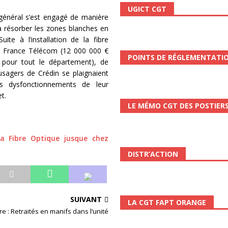
UGICT CGT
 ChronoScope n°126
AUTRES TRACTS
 général s’est engagé de manière
à résorber les zones blanches en
ALITÉ
uite à l’installation de la fibre
r France Télécom (12 000 000 €
POINTS DE RÉGLEMENTATI
 pour tout le département), de
sagers de Crédin se plaignaient
ts dysfonctionnements de leur
t.
LE MÉMO CGT DES POSTIER
La Fibre Optique jusque chez
DISTR’ACTION
SUIVANT
LA CGT FAPT ORANGE
re : Retraités en manifs dans l’unité