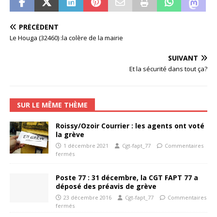
PRÉCÉDENT
Le Houga (32460) :la colère de la mairie
SUIVANT
Et la sécurité dans tout ça?
SUR LE MÊME THÈME
Roissy/Ozoir Courrier : les agents ont voté
la grève
1 décembre 2021
Cgt-fapt_77
Commentaires
fermés
Poste 77 : 31 décembre, la CGT FAPT 77 a
déposé des préavis de grève
23 décembre 2016
Cgt-fapt_77
Commentaires
fermés