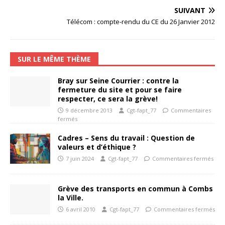
SUIVANT
Télécom : compte-rendu du CE du 26 Janvier 2012
SUR LE MÊME THÈME
Bray sur Seine Courrier : contre la
fermeture du site et pour se faire
respecter, ce sera la grève!
9 décembre 2013
Cgt-fapt_77
Commentaires
fermés
Cadres – Sens du travail : Question de
valeurs et d’éthique ?
7 juin 2024
Cgt-fapt_77
Commentaires fermés
Grève des transports en commun à Combs
la Ville.
6 avril 2010
Cgt-fapt_77
Commentaires fermés