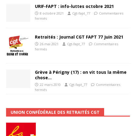
URIF-FAPT : info-luttes octobre 2021
8 octobre 2021
Cgt-fapt_77
Commentaires
fermés
Retraités : Journal CGT FAPT 77 Juin 2021
26 mai 2021
Cgt-fapt_77
Commentaires
fermés
Grève à Périgny (17) : on vit tous la même
chose…
22 mars 2010
Cgt-fapt_77
Commentaires
fermés
UNION CONFÉDÉRALE DES RETRAITÉS CGT