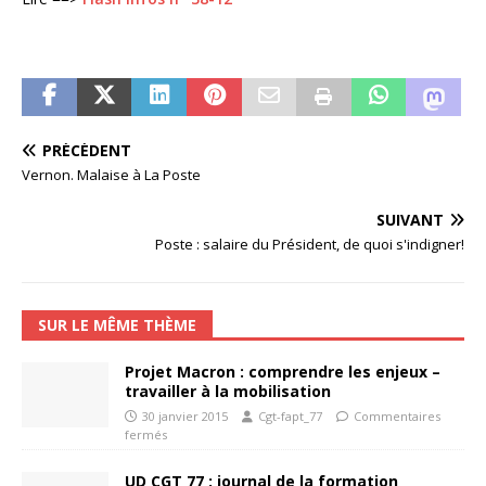
PRÉCÉDENT
Vernon. Malaise à La Poste
SUIVANT
Poste : salaire du Président, de quoi s'indigner!
SUR LE MÊME THÈME
Projet Macron : comprendre les enjeux –
travailler à la mobilisation
30 janvier 2015
Cgt-fapt_77
Commentaires
fermés
UD CGT 77 : journal de la formation