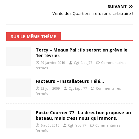
SUIVANT
Vente des Quartiers : refusons l’arbitraire !
SUR LE MÊME THÈME
Torcy – Meaux Pal : ils seront en grève le
1er février.
29 janvier 2010
Cgt-fapt_77
Commentaires
fermés
Facteurs – Installateurs Télé…
22 juin 2009
Cgt-fapt_77
Commentaires
fermés
Poste Courrier 77 : La direction propose un
bateau, mais c'est nous qui ramons.
6 août 2015
Cgt-fapt_77
Commentaires
fermés