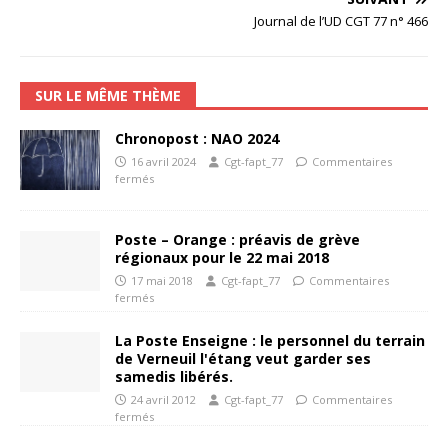
Journal de l’UD CGT 77 n° 466
SUR LE MÊME THÈME
Chronopost : NAO 2024
16 avril 2024
Cgt-fapt_77
Commentaires
fermés
Poste – Orange : préavis de grève
régionaux pour le 22 mai 2018
17 mai 2018
Cgt-fapt_77
Commentaires
fermés
La Poste Enseigne : le personnel du terrain
de Verneuil l'étang veut garder ses
samedis libérés.
24 avril 2012
Cgt-fapt_77
Commentaires
fermés