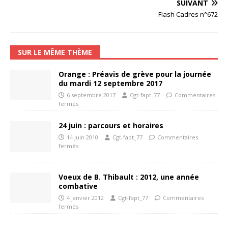
SUIVANT
Flash Cadres n°672
SUR LE MÊME THÈME
Orange : Préavis de grève pour la journée
du mardi 12 septembre 2017
6 septembre 2017
Cgt-fapt_77
Commentaires
fermés
24 juin : parcours et horaires
14 juin 2010
Cgt-fapt_77
Commentaires
fermés
Voeux de B. Thibault : 2012, une année
combative
4 janvier 2012
Cgt-fapt_77
Commentaires
fermés