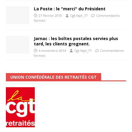
La Poste : le "merci" du Président
27 février 2010
Cgt-fapt_77
Commentaires
fermés
Jarnac : les boîtes postales servies plus
tard, les clients grognent.
6 novembre 2014
Cgt-fapt_77
Commentaires
fermés
UNION CONFÉDÉRALE DES RETRAITÉS CGT