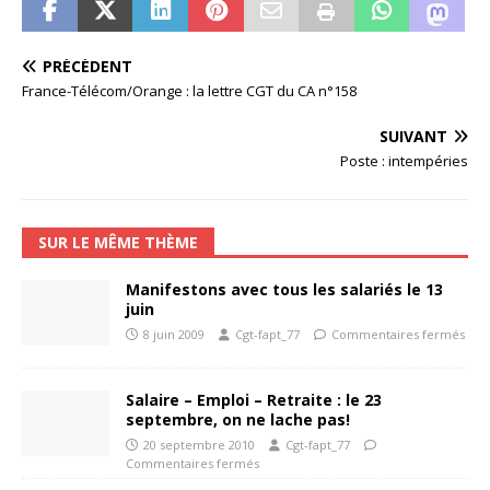
PRÉCÉDENT
France-Télécom/Orange : la lettre CGT du CA n°158
SUIVANT
Poste : intempéries
SUR LE MÊME THÈME
Manifestons avec tous les salariés le 13
juin
8 juin 2009
Cgt-fapt_77
Commentaires fermés
Salaire – Emploi – Retraite : le 23
septembre, on ne lache pas!
20 septembre 2010
Cgt-fapt_77
Commentaires fermés