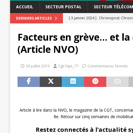
ACCUEIL
SECTEUR POSTAL
SECTEUR TÉLÉCOM
[ 23 novembre 2023 ]
CGT LBP Deuxiè
DERNIERS ARTICLES
[ 20 novembre 2023 ]
ACTUALITÉ
Facteurs en grève… et la 
[ 15 novembre 2023 ]
Postières – Pos
(Article NVO)
[ 3 avril 2026 ]
la mutuelle à la poste
[ 3 avril 2026 ]
Mutuelle : encore des 
30 juillet 2013
Cgt-fapt_77
Commentaires fermés
POSTAL
[ 19 septembre 2025 ]
La Poste -Pro
SECTEUR POSTAL
[ 16 septembre 2025 ]
La Poste – Acti
POSTAL
Article à lire dans la NVO, le magazine de la CGT, concerna
8e. Retour sur cinq semaines de mobilisa
[ 11 septembre 2025 ]
Chronopost –
Restez connectés à l’actualité s
[ 27 avril 2024 ]
1er MAI 2024
ACTU